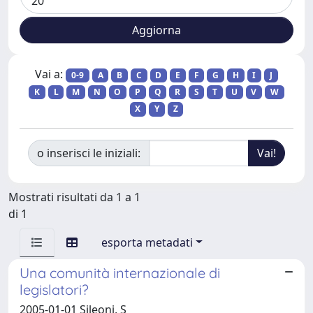
Vai a:
0-9
A
B
C
D
E
F
G
H
I
J
K
L
M
N
O
P
Q
R
S
T
U
V
W
X
Y
Z
o inserisci le iniziali:
Mostrati risultati da 1 a 1
di 1
esporta metadati
Una comunità internazionale di
legislatori?
2005-01-01 Sileoni, S