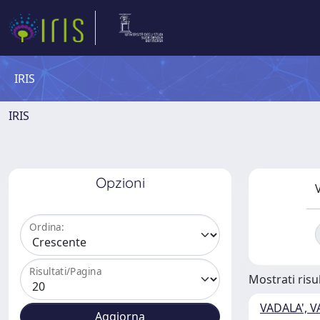
IRIS
IRIS
Opzioni
V
Ordina:
Risultati/Pagina
Mostrati risul
VADALA', V