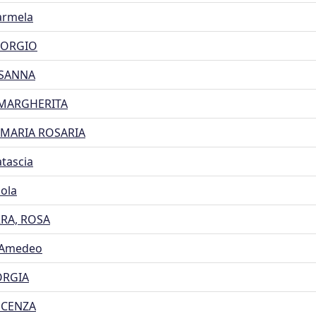
armela
IORGIO
OSANNA
 MARGHERITA
 MARIA ROSARIA
atascia
aola
RA, ROSA
 Amedeo
ORGIA
NCENZA