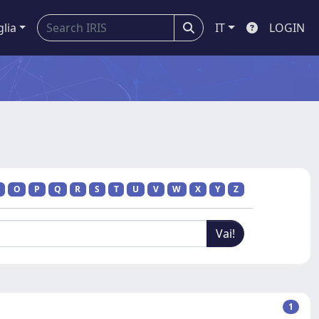
glia
IT
LOGIN
O
P
Q
R
S
T
U
V
W
X
Y
Z
1