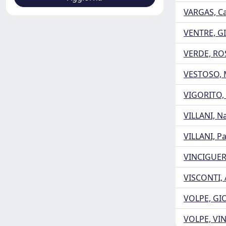
VARGAS, C
VENTRE, G
VERDE, R
VESTOSO,
VIGORITO,
VILLANI, N
VILLANI, P
VINCIGUER
VISCONTI,
VOLPE, GI
VOLPE, VI