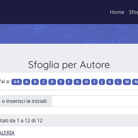
Home
Sfo
Sfoglia per Autore
ai a:
0-9
A
B
C
D
E
F
G
H
I
J
K
L
M
N
o inserisci le iniziali:
tati da 1 a 12 di 12
ALERIA