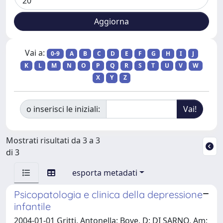
Vai a:
0-9
A
B
C
D
E
F
G
H
I
J
K
L
M
N
O
P
Q
R
S
T
U
V
W
X
Y
Z
o inserisci le iniziali:
Mostrati risultati da 3 a 3
di 3
esporta metadati
Psicopatologia e clinica della depressione
infantile
2004-01-01 Gritti, Antonella; Bove, D; DI SARNO, Am;