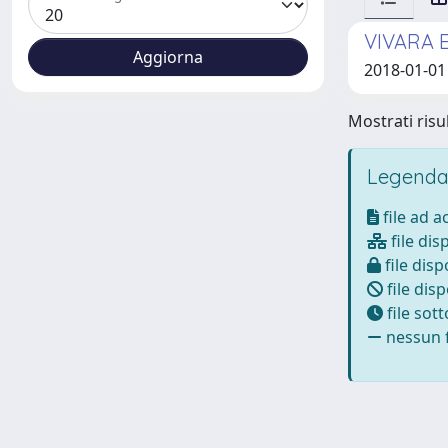
VIVARA 
2018-01-01 
Mostrati risul
Legenda
file ad 
file dis
file disp
file disp
file sot
nessun f