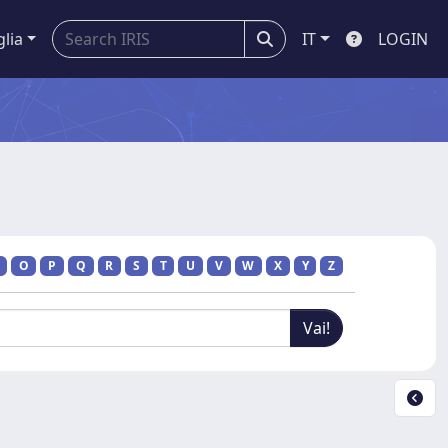
glia
IT
LOGIN
O
P
Q
R
S
T
U
V
W
X
Y
Z