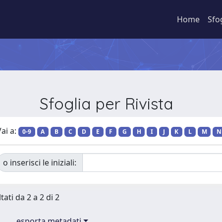
Home
Sfo
Sfoglia per Rivista
ai a:
0-9
A
B
C
D
E
F
G
H
I
J
K
L
M
N
o inserisci le iniziali:
tati da 2 a 2 di 2
esporta metadati