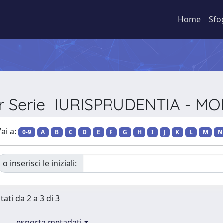
Home
Sfo
er Serie IURISPRUDENTIA - 
ai a:
0-9
A
B
C
D
E
F
G
H
I
J
K
L
M
N
o inserisci le iniziali:
tati da 2 a 3 di 3
esporta metadati