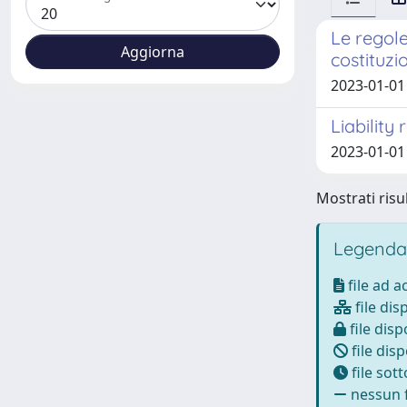
Le regole 
costituzi
2023-01-01
Liability
2023-01-01
Mostrati risul
Legenda
file ad 
file dis
file disp
file disp
file sot
nessun f