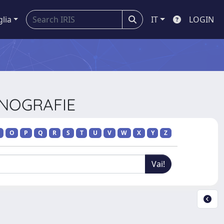
glia
IT
LOGIN
MONOGRAFIE
O
P
Q
R
S
T
U
V
W
X
Y
Z