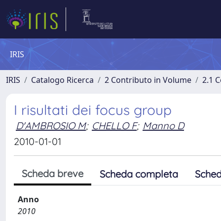
IRIS
IRIS
Catalogo Ricerca
2 Contributo in Volume
2.1 C
I risultati dei focus group
D'AMBROSIO M
;
CHELLO F
;
Manno D
2010-01-01
Scheda breve
Scheda completa
Sched
Anno
2010