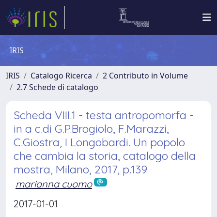
IRIS
IRIS
Catalogo Ricerca
2 Contributo in Volume
2.7 Schede di catalogo
Scheda VIII.1 - testa antropomorfa -
in a c.di G.P.Brogiolo, F.Marazzi,
C.Giostra, I Longobardi. Un popolo
che cambia la storia, catalogo della
mostra, Milano, 2017, p.139
marianna cuomo
2017-01-01