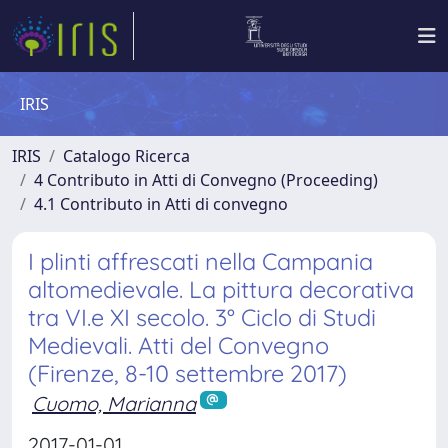
IRIS
IRIS
Catalogo Ricerca
4 Contributo in Atti di Convegno (Proceeding)
4.1 Contributo in Atti di convegno
I plinti affrescati nella Campania
altomedievale. La pittura decorativa
tra VI.e XI secolo. 3° Ciclo di Studi
Medievali. Atti del Convegno
(Firenze, 8-10 settembre 2017)
Cuomo, Marianna
2017-01-01