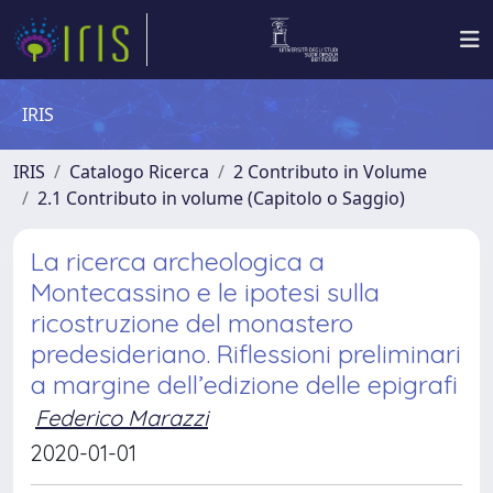
IRIS
IRIS
Catalogo Ricerca
2 Contributo in Volume
2.1 Contributo in volume (Capitolo o Saggio)
La ricerca archeologica a
Montecassino e le ipotesi sulla
ricostruzione del monastero
predesideriano. Riflessioni preliminari
a margine dell’edizione delle epigrafi
Federico Marazzi
2020-01-01