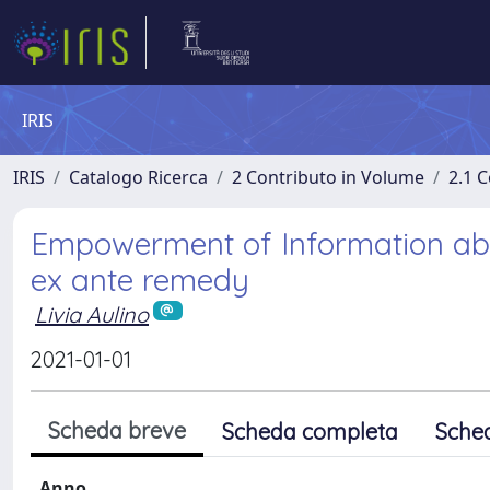
IRIS
IRIS
Catalogo Ricerca
2 Contributo in Volume
2.1 C
Empowerment of Information abou
ex ante remedy
Livia Aulino
2021-01-01
Scheda breve
Scheda completa
Sche
Anno