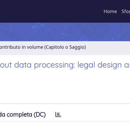
Home
Sfo
ontributo in volume (Capitolo o Saggio)
t data processing: legal design a
da completa (DC)