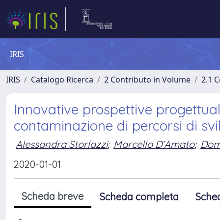
IRIS
IRIS
Catalogo Ricerca
2 Contributo in Volume
2.1 C
Innovative prospettive progettual
contaminazione di percorsi di svi
Alessandra Storlazzi
;
Marcello D’Amato
;
Dom
2020-01-01
Scheda breve
Scheda completa
Sche