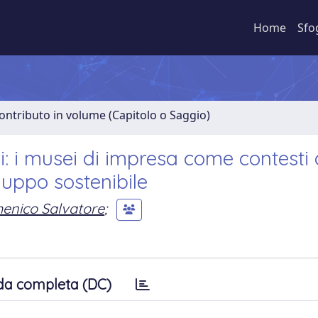
Home
Sfo
ontributo in volume (Capitolo o Saggio)
i: i musei di impresa come contesti 
luppo sostenibile
enico Salvatore
;
da completa (DC)