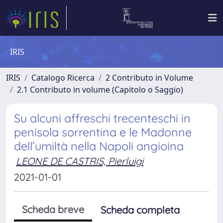
IRIS
IRIS
Catalogo Ricerca
2 Contributo in Volume
2.1 Contributo in volume (Capitolo o Saggio)
Su alcuni affreschi trecenteschi in
penisola sorrentina e le Madonne
dell’umiltà nella Napoli angioina
LEONE DE CASTRIS, Pierluigi
2021-01-01
Scheda breve
Scheda completa