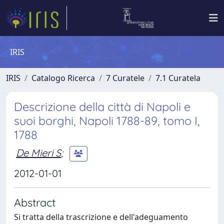
IRIS
IRIS
Catalogo Ricerca
7 Curatele
7.1 Curatela
Descrizione della città di Napoli e
suoi borghi, Napoli 1788-89, tomo I,
1788
De Mieri S
;
2012-01-01
Abstract
Si tratta della trascrizione e dell'adeguamento