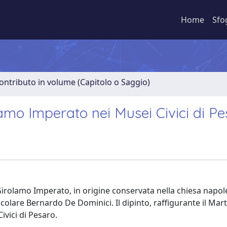
Home
Sfo
ontributo in volume (Capitolo o Saggio)
olamo Imperato nei Musei Civici di P
Girolamo Imperato, in origine conservata nella chiesa napol
colare Bernardo De Dominici. Il dipinto, raffigurante il Marti
ivici di Pesaro.