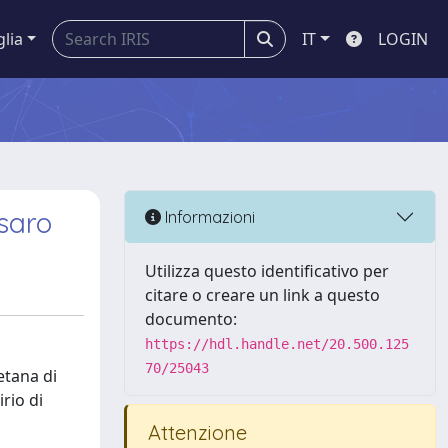
glia
IT
LOGIN
esaro
Informazioni
Utilizza questo identificativo per
citare o creare un link a questo
documento:
https://hdl.handle.net/20.500.125
70/25043
etana di
rio di
Attenzione