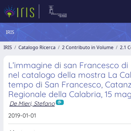
IRIS
IRIS
Catalogo Ricerca
2 Contributo in Volume
2.1 C
L’immagine di san Francesco di 
nel catalogo della mostra La Cal
tempo di San Francesco, Catanza
Regionale della Calabria, 15 mag
De Mieri, Stefano
2019-01-01