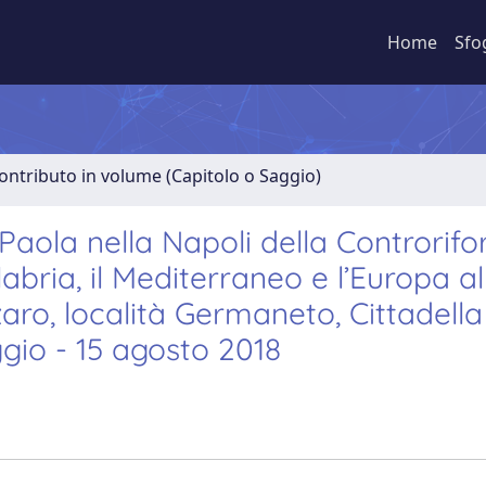
Home
Sfo
ontributo in volume (Capitolo o Saggio)
Paola nella Napoli della Controrifo
abria, il Mediterraneo e l’Europa al
ro, località Germaneto, Cittadella
gio - 15 agosto 2018