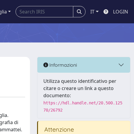
glia
IT
LOGIN
Informazioni
Utilizza questo identificativo per
citare o creare un link a questo
documento:
https://hdl.handle.net/20.500.125
70/26792
lia.
grafia di
Attenzione
iammattei.