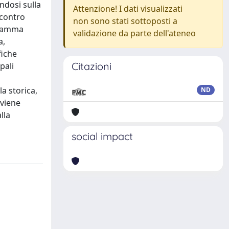
ndosi sulla
Attenzione! I dati visualizzati
 contro
non sono stati sottoposti a
ogramma
validazione da parte dell'ateneo
a,
fiche
Citazioni
ipali
la storica,
ND
 viene
lla
social impact