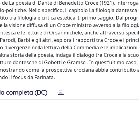
ne de La poesia di Dante di Benedetto Croce (1921), interroga
io-politiche. Nello specifico, il capitolo La filologia dantesca
tito tra filologia e critica estetica. Il primo saggio, Dal pr
la visione diffusa di un Croce ministro avverso alla filologi
tesca e le letture di Orsanmichele, anche attraverso speci
 Parodi, Barbi e gli altri, esplora i rapporti tra Croce e i princ
do divergenze nella lettura della Commedia e le implicazioni
ltra storia della poesia, indaga il dialogo tra Croce e la scuo
letture dantesche di Gobetti e Gramsci. In quest’ultimo caso,
dimostrando come la prospettiva crociana abbia contribuito a
do il focus da Farinata.
a completa (DC)