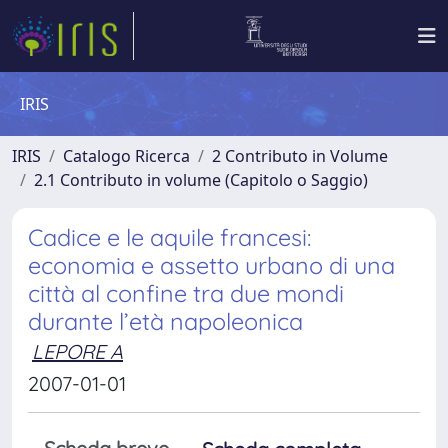
IRIS
IRIS
Catalogo Ricerca
2 Contributo in Volume
2.1 Contributo in volume (Capitolo o Saggio)
Cadice e le aquile francesi:
economia e assetto urbano di una
città al confine tra due mondi
durante l’età napoleonica
LEPORE A
2007-01-01