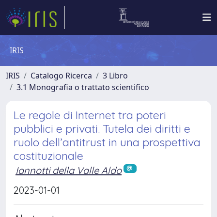
IRIS
IRIS
Catalogo Ricerca
3 Libro
3.1 Monografia o trattato scientifico
Le regole di Internet tra poteri
pubblici e privati. Tutela dei diritti e
ruolo dell’antitrust in una prospettiva
costituzionale
Iannotti della Valle Aldo
2023-01-01