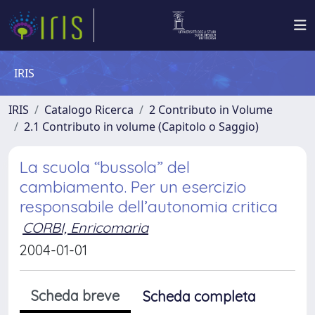
IRIS
IRIS
Catalogo Ricerca
2 Contributo in Volume
2.1 Contributo in volume (Capitolo o Saggio)
La scuola “bussola” del
cambiamento. Per un esercizio
responsabile dell’autonomia critica
CORBI, Enricomaria
2004-01-01
Scheda breve
Scheda completa