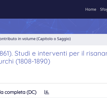
Home
Sfo
ontributo in volume (Capitolo o Saggio)
1861). Studi e interventi per il risa
urchi (1808-1890)
a completa (DC)