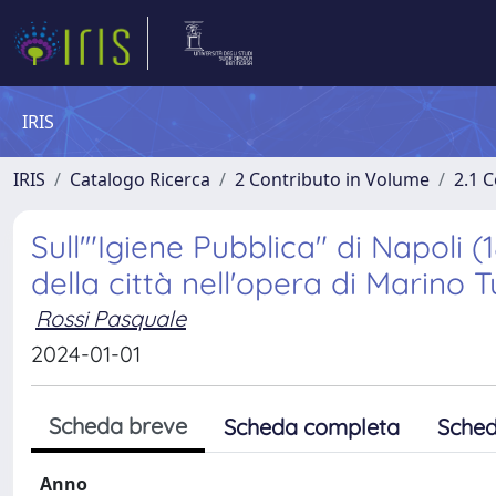
IRIS
IRIS
Catalogo Ricerca
2 Contributo in Volume
2.1 C
Sull'"Igiene Pubblica" di Napoli (
della città nell'opera di Marino T
Rossi Pasquale
2024-01-01
Scheda breve
Scheda completa
Sched
Anno