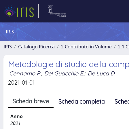
IRIS
IRIS
Catalogo Ricerca
2 Contributo in Volume
2.1 C
Metodologie di studio della compo
Cennamo P.
;
Del Guacchio E.
;
De Luca D.
2021-01-01
Scheda breve
Scheda completa
Sche
Anno
2021