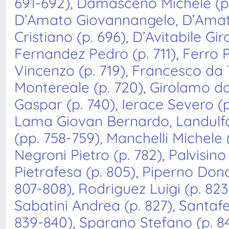
691-692), Damasceno Michele (p.
D’Amato Giovannangelo, D’Amato
Cristiano (p. 696), D’Avitabile Gir
Fernandez Pedro (p. 711), Ferro P
Vincenzo (p. 719), Francesco da 
Montereale (p. 720), Girolamo da
Gaspar (p. 740), Ierace Severo (p
Lama Giovan Bernardo, Landulfo
(pp. 758-759), Manchelli Michele
Negroni Pietro (p. 782), Palvisin
Pietrafesa (p. 805), Piperno Don
807-808), Rodriguez Luigi (p. 823
Sabatini Andrea (p. 827), Santafe
839-840), Sparano Stefano (p. 845