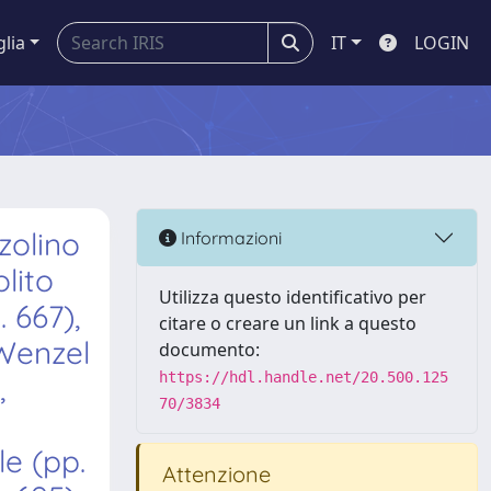
glia
IT
LOGIN
zolino
Informazioni
lito
Utilizza questo identificativo per
 667),
citare o creare un link a questo
 Wenzel
documento:
https://hdl.handle.net/20.500.125
,
70/3834
le (pp.
Attenzione