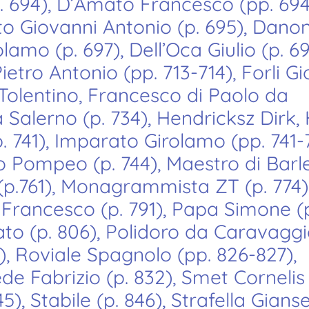
 694), D’Amato Francesco (pp. 694
 Giovanni Antonio (p. 695), Dano
olamo (p. 697), Dell’Oca Giulio (p. 69
ietro Antonio (pp. 713-714), Forli G
Tolentino, Francesco di Paolo da
 Salerno (p. 734), Hendricksz Dirk,
. 741), Imparato Girolamo (pp. 741-
 Pompeo (p. 744), Maestro di Barl
 (p.761), Monagrammista ZT (p. 774)
o Francesco (p. 791), Papa Simone (p
ato (p. 806), Polidoro da Caravaggi
), Roviale Spagnolo (pp. 826-827),
de Fabrizio (p. 832), Smet Cornelis
), Stabile (p. 846), Strafella Gianse