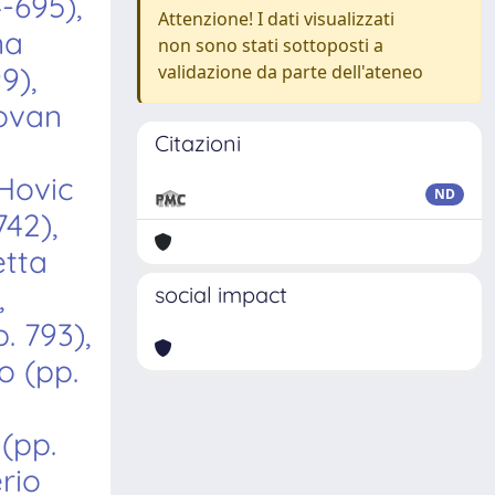
-695),
Attenzione! I dati visualizzati
na
non sono stati sottoposti a
9),
validazione da parte dell'ateneo
iovan
Citazioni
 Hovic
ND
742),
etta
,
social impact
. 793),
o (pp.
 (pp.
rio