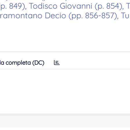
. 849), Todisco Giovanni (p. 854), To
, Tramontano Decio (pp. 856-857), T
a completa (DC)