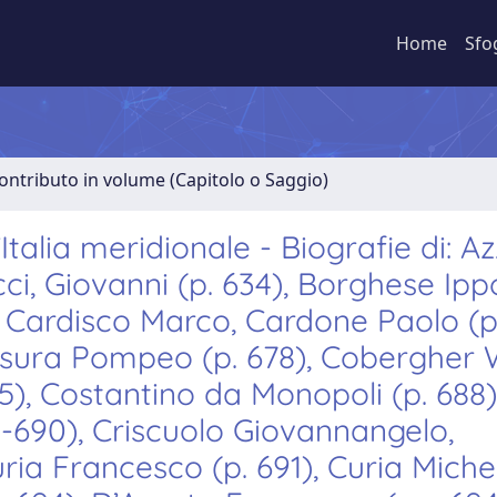
Home
Sfo
ontributo in volume (Capitolo o Saggio)
Italia meridionale - Biografie di: Az
ci, Giovanni (p. 634), Borghese Ippo
), Cardisco Marco, Cardone Paolo (p.
Cesura Pompeo (p. 678), Cobergher
85), Costantino da Monopoli (p. 688)
9-690), Criscuolo Giovannangelo,
ria Francesco (p. 691), Curia Miche