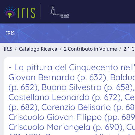
IRIS
IRIS
Catalogo Ricerca
2 Contributo in Volume
2.1 C
- La pittura del Cinquecento nell’
Giovan Bernardo (p. 632), Balduc
(p. 652), Buono Silvestro (p. 658
Castellano Leonardo (p. 672), 
(p. 682), Corenzio Belisario (p. 6
Criscuolo Giovan Filippo (pp. 68
Criscuolo Mariangela (p. 690), Cu