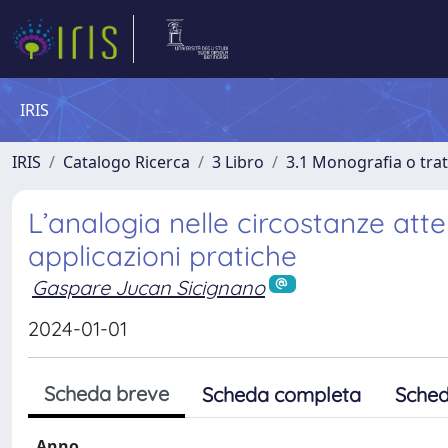
IRIS
IRIS
Catalogo Ricerca
3 Libro
3.1 Monografia o trat
L’analogia nelle circostanze atten
applicazioni pratiche
Gaspare Jucan Sicignano
2024-01-01
Scheda breve
Scheda completa
Sched
Anno