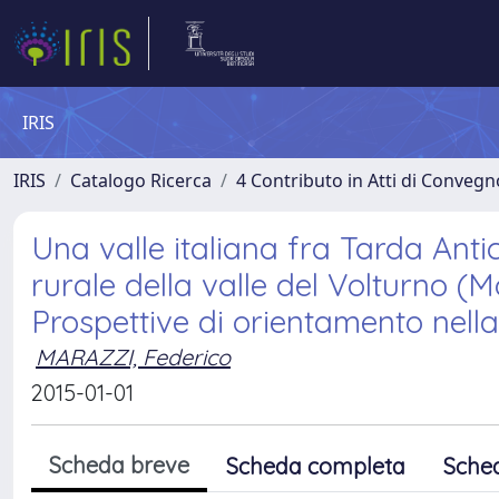
IRIS
IRIS
Catalogo Ricerca
4 Contributo in Atti di Conveg
Una valle italiana fra Tarda Antic
rurale della valle del Volturno (M
Prospettive di orientamento nella
MARAZZI, Federico
2015-01-01
Scheda breve
Scheda completa
Sche