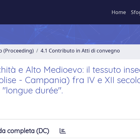
Home
Sfo
no (Proceeding)
4.1 Contributo in Atti di convegno
hità e Alto Medioevo: il tessuto inse
olise - Campania) fra IV e XII secolo
 "longue durée".
da completa (DC)