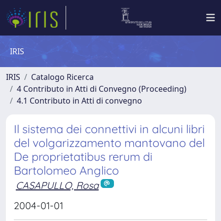
IRIS
IRIS
Catalogo Ricerca
4 Contributo in Atti di Convegno (Proceeding)
4.1 Contributo in Atti di convegno
Il sistema dei connettivi in alcuni libri
del volgarizzamento mantovano del
De proprietatibus rerum di
Bartolomeo Anglico
CASAPULLO, Rosa
2004-01-01