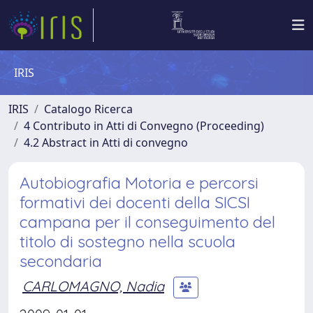
IRIS
IRIS
Catalogo Ricerca
4 Contributo in Atti di Convegno (Proceeding)
4.2 Abstract in Atti di convegno
Autobiografia Motoria e percorsi
formativi dei docenti della SICSI
campana per il conseguimento del
titolo di sostegno nella scuola
secondaria
CARLOMAGNO, Nadia