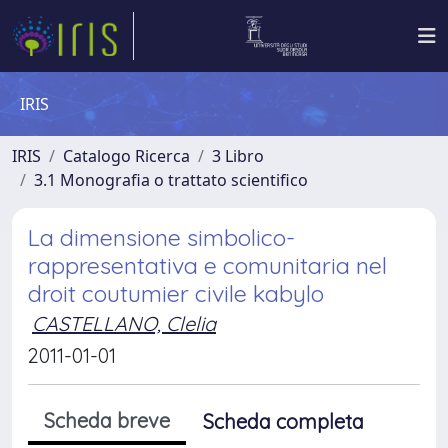
IRIS
IRIS
Catalogo Ricerca
3 Libro
3.1 Monografia o trattato scientifico
La dimensione simbolico-
rappresentativa e comunitaria nel
droit coutumier civile kabylo
CASTELLANO, Clelia
2011-01-01
Scheda breve
Scheda completa