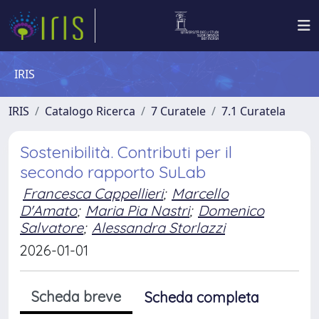
IRIS
IRIS
Catalogo Ricerca
7 Curatele
7.1 Curatela
Sostenibilità. Contributi per il
secondo rapporto SuLab
Francesca Cappellieri
;
Marcello
D'Amato
;
Maria Pia Nastri
;
Domenico
Salvatore
;
Alessandra Storlazzi
2026-01-01
Scheda breve
Scheda completa