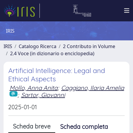
IRIS
IRIS
Catalogo Ricerca
2 Contributo in Volume
2.4 Voce (in dizionario o enciclopedia)
Artificial Intelligence: Legal and
Ethical Aspects
Mollo, Anna Anita
;
Caggiano, Ilaria Amelia
;
Sartor, Giovanni
2025-01-01
Scheda breve
Scheda completa