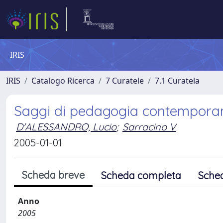
IRIS
IRIS
Catalogo Ricerca
7 Curatele
7.1 Curatela
Saggi di pedagogia contemporane
D'ALESSANDRO, Lucio
;
Sarracino V
2005-01-01
Scheda breve
Scheda completa
Sche
Anno
2005