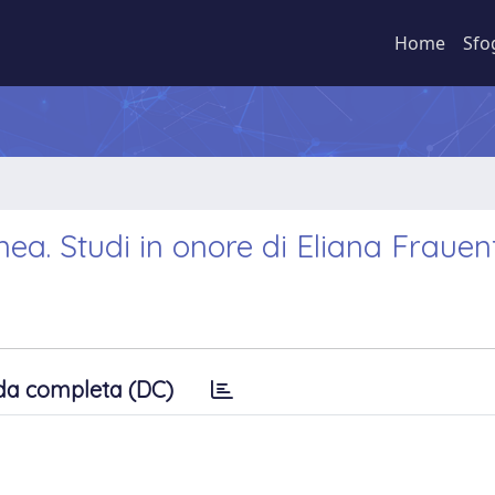
Home
Sfo
a. Studi in onore di Eliana Frauen
da completa (DC)