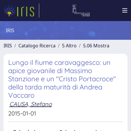
IRIS
IRIS
Catalogo Ricerca
5 Altro
5.06 Mostra
Lungo il fiume caravaggesco: un
apice giovanile di Massimo
Stanzione e un "Cristo Portacroce"
della tarda maturità di Andrea
Vaccaro
CAUSA, Stefano
2015-01-01