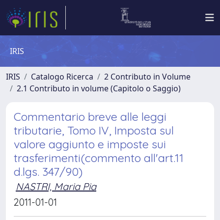
IRIS
IRIS
Catalogo Ricerca
2 Contributo in Volume
2.1 Contributo in volume (Capitolo o Saggio)
Commentario breve alle leggi
tributarie, Tomo IV, Imposta sul
valore aggiunto e imposte sui
trasferimenti(commento all'art.11
d.lgs. 347/90)
NASTRI, Maria Pia
2011-01-01