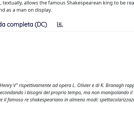
, textually, allows the famous Shakespearean king to be rea
nd as a man on display.
da completa (DC)
"Henry V" rispettivamente ad opera L. Olivier e di K. Branagh ra
secondando i bisogni del proprio tempo, ma non manipolando il 
ggere il famoso re shakespeariano in almeno modi: spettacolarizzaz