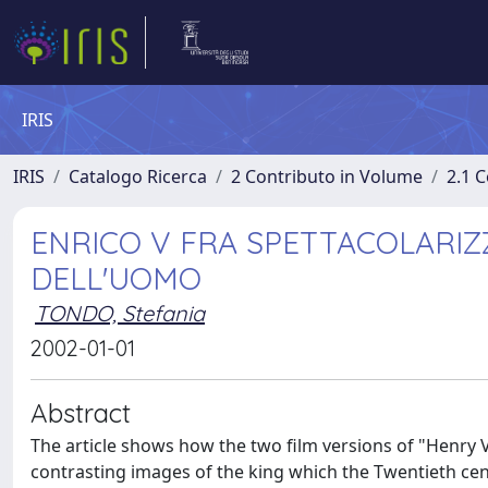
IRIS
IRIS
Catalogo Ricerca
2 Contributo in Volume
2.1 C
ENRICO V FRA SPETTACOLARIZ
DELL'UOMO
TONDO, Stefania
2002-01-01
Abstract
The article shows how the two film versions of "Henry V"
contrasting images of the king which the Twentieth cent