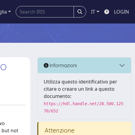
glia
IT
LOGIN
LO
Informazioni
Utilizza questo identificativo per
citare o creare un link a questo
documento:
https://hdl.handle.net/20.500.125
70/652
two
Attenzione
, but not