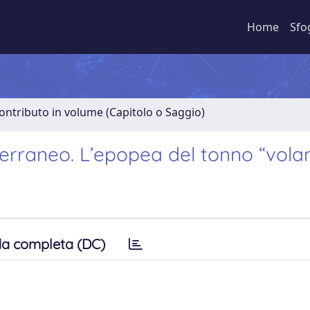
Home
Sfo
ontributo in volume (Capitolo o Saggio)
terraneo. L’epopea del tonno “vola
a completa (DC)