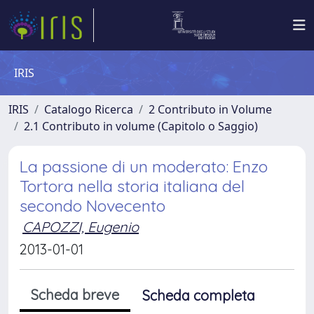
IRIS
IRIS
Catalogo Ricerca
2 Contributo in Volume
2.1 Contributo in volume (Capitolo o Saggio)
La passione di un moderato: Enzo
Tortora nella storia italiana del
secondo Novecento
CAPOZZI, Eugenio
2013-01-01
Scheda breve
Scheda completa