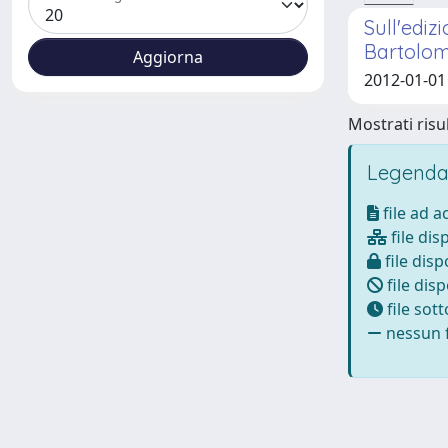
Sull'ediz
Bartolom
2012-01-01
Mostrati risul
Legenda
file ad 
file dis
file disp
file disp
file sot
nessun f