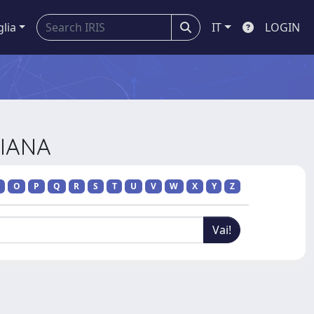
glia
IT
LOGIN
LIANA
O
P
Q
R
S
T
U
V
W
X
Y
Z