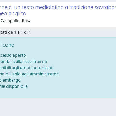
ione di un testo mediolatino a tradizione sovrabb
eo Anglico
 Casapullo, Rosa
tati da 1 a 1 di 1
 icone
accesso aperto
ponibili sulla rete interna
onibili agli utenti autorizzati
onibili solo agli amministratori
to embargo
ile disponibile