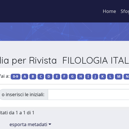
Home
Sfo
lia per Rivista FILOLOGIA ITA
ai a:
0-9
A
B
C
D
E
F
G
H
I
J
K
L
M
N
o inserisci le iniziali:
tati da 1 a 1 di 1
esporta metadati