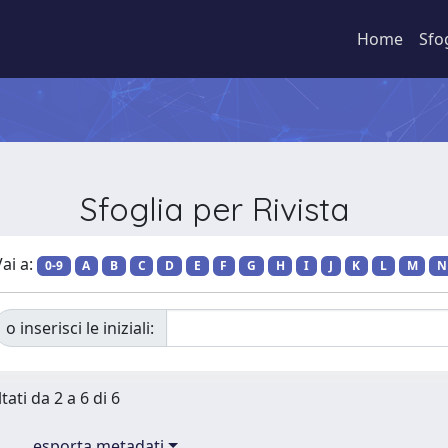
Home
Sfo
Sfoglia per Rivista
ai a:
0-9
A
B
C
D
E
F
G
H
I
J
K
L
M
N
o inserisci le iniziali:
tati da 2 a 6 di 6
esporta metadati