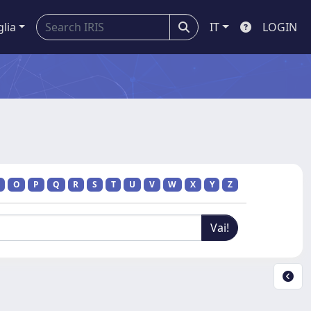
glia
IT
LOGIN
O
P
Q
R
S
T
U
V
W
X
Y
Z