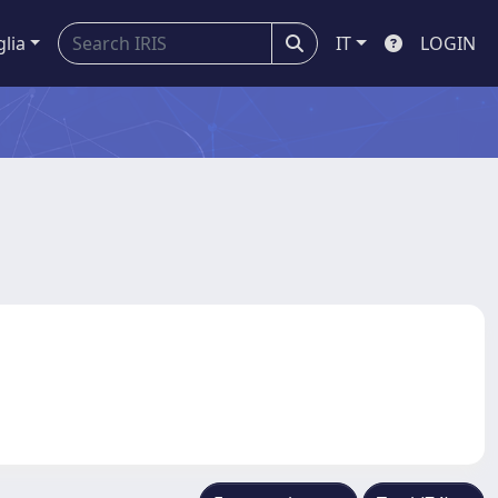
glia
IT
LOGIN