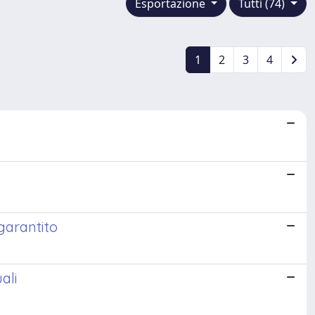
Esportazione
Tutti (74)
1
2
3
4
garantito
ali