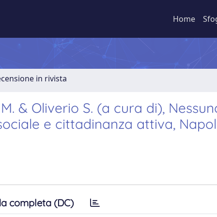
Home
Sfo
ecensione in rivista
 M. & Oliverio S. (a cura di), Nessun
ociale e cittadinanza attiva, Napoli
a completa (DC)