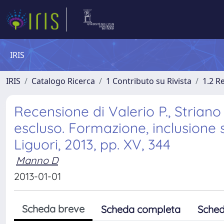
IRIS
IRIS
Catalogo Ricerca
1 Contributo su Rivista
1.2 R
Recensione di Valerio P., Striano
escluso. Formazione, inclusione s
Liguori, 2013, pp. XV, 344
Manno D
2013-01-01
Scheda breve
Scheda completa
Sched