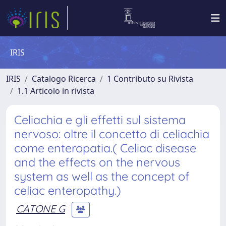
IRIS
IRIS
Catalogo Ricerca
1 Contributo su Rivista
1.1 Articolo in rivista
Celiachia e gli effetti sul sistema
nervoso: oltre il concetto di celiachia
come enteropatia.( Celiac disease
and the effects on the nervous
system as well as the concept of
celiac enteropathy.)
CATONE G