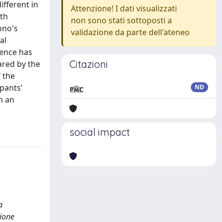
ifferent in
Attenzione! I dati visualizzati
ith
non sono stati sottoposti a
ono's
validazione da parte dell'ateneo
al
ience has
Citazioni
ared by the
 the
pants’
ND
h an
social impact
a
zione