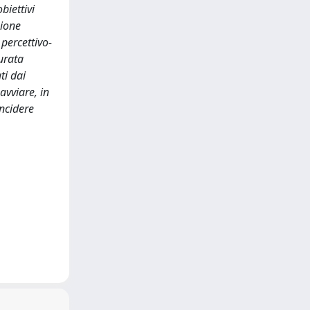
biettivi
zione
 percettivo-
urata
ti dai
 avviare, in
ncidere