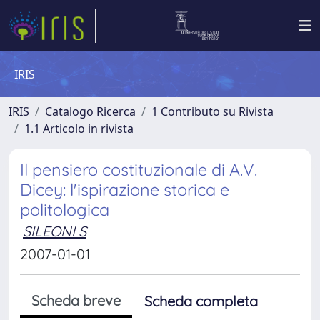
IRIS
IRIS
Catalogo Ricerca
1 Contributo su Rivista
1.1 Articolo in rivista
Il pensiero costituzionale di A.V.
Dicey: l'ispirazione storica e
politologica
SILEONI S
2007-01-01
Scheda breve
Scheda completa