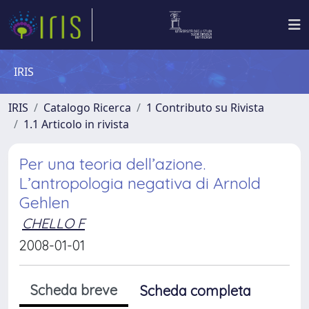
IRIS
IRIS
Catalogo Ricerca
1 Contributo su Rivista
1.1 Articolo in rivista
Per una teoria dell’azione.
L’antropologia negativa di Arnold
Gehlen
CHELLO F
2008-01-01
Scheda breve
Scheda completa