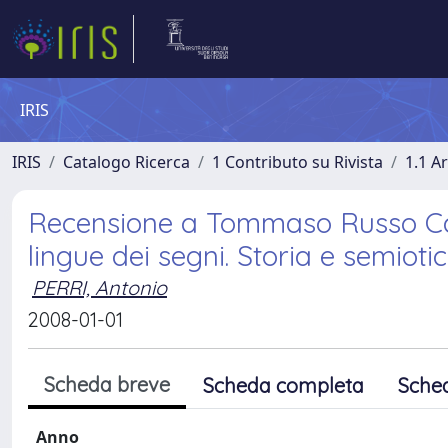
IRIS
IRIS
Catalogo Ricerca
1 Contributo su Rivista
1.1 Ar
Recensione a Tommaso Russo Card
lingue dei segni. Storia e semioti
PERRI, Antonio
2008-01-01
Scheda breve
Scheda completa
Sche
Anno