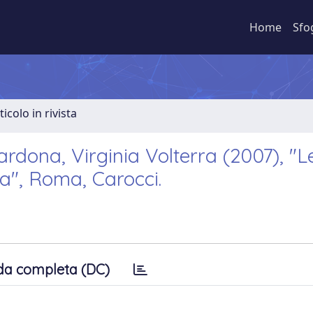
Home
Sfo
ticolo in rivista
ona, Virginia Volterra (2007), "L
ca", Roma, Carocci.
da completa (DC)