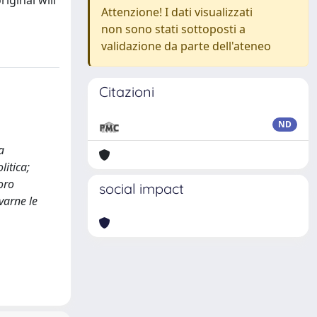
iginal will
Attenzione! I dati visualizzati
non sono stati sottoposti a
validazione da parte dell'ateneo
Citazioni
ND
a
litica;
loro
social impact
varne le