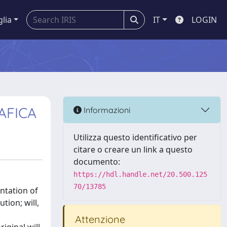
glia
IT
LOGIN
AFICA
Informazioni
Utilizza questo identificativo per
citare o creare un link a questo
documento:
https://hdl.handle.net/20.500.125
70/13785
entation of
ution; will,
Attenzione