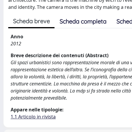
architecture. The camera is the machine by wich to reve
and identity. The camera moves in the city making a real
Scheda breve
Scheda completa
Sched
Anno
2012
Breve descrizione dei contenuti (Abstract)
Gli spazi urbanistici sono rappresentazione morale di una vol
rappresentazione estetica dell’altra. Se l’iconografia della cit
allora la volontà, la libertà, i diritti, la proprietà, l’appart
strutture cementizie. La macchina da presa è il mezzo che co
originarie identità e volontà. La mdp si fa strada nella cit
potenzialmente prevedibile.
Appare nelle tipologie:
1.1 Articolo in rivista