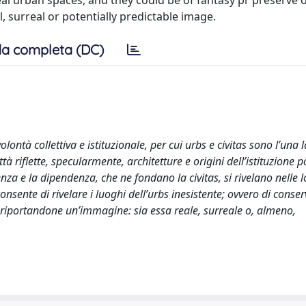
al urban spaces, and they could be of fantasy pr preserve or
, surreal or potentially predictable image.
a completa (DC)
ontà collettiva e istituzionale, per cui urbs e civitas sono l’una l
tà riflette, specularmente, architetture e origini dell’istituzione po
enenza e la dipendenza, che ne fondano la civitas, si rivelano nelle 
nsente di rivelare i luoghi dell’urbs inesistente; ovvero di conser
tà riportandone un’immagine: sia essa reale, surreale o, almeno,