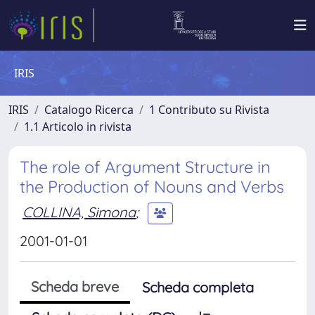
IRIS
IRIS
Catalogo Ricerca
1 Contributo su Rivista
1.1 Articolo in rivista
The role of Argument Structure in
the Production of Nouns and Verbs
COLLINA, Simona
;
2001-01-01
Scheda breve
Scheda completa