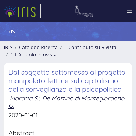
IRIS
IRIS
Catalogo Ricerca
1 Contributo su Rivista
1.1 Articolo in rivista
Dal soggetto sottomesso al progetto
manipolato: letture sul capitalismo
della sorveglianza e la psicopolitica
Marotta S.
;
De Martino di Montegiordano
G.
2020-01-01
Abstract