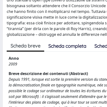
uno standard open type (ovvero utilizzabile da sistemi o
bisognava soltanto attendere che il Consorzio Unicode pro
che hanno finito con il moltiplicarsi nel tempo. Tuttavia 
significazione visiva mette in luce come la digitalizzazi
tipografia: essa cioè finisce per adottare, spingendola s
“tirannia” (per dirla con le parole di Roy Harris), creand
globalizzazione – distrugge ed annulla le differenze nell
Scheda breve
Scheda completa
Sched
Anno
2009
Breve descrizione dei contenuti (Abstract)
Depuis 1991, lorsque est sortie la première version du s
la démocratisation finale en typographie numérique, née sous 
possible le codage sur ordinateur de toutes les écritures du
soit par Microsoft) : il s’agissait seulement d’attendre que
l’intérieur des plans de codage, qui à leur tour se sont mul