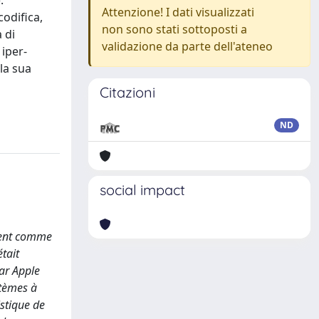
:
Attenzione! I dati visualizzati
codifica,
non sono stati sottoposti a
 di
validazione da parte dell'ateneo
 iper-
 la sua
Citazioni
ND
social impact
ement comme
était
par Apple
stèmes à
istique de