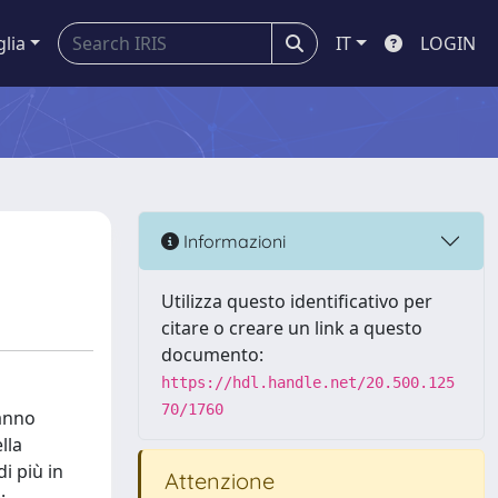
glia
IT
LOGIN
Informazioni
Utilizza questo identificativo per
citare o creare un link a questo
documento:
https://hdl.handle.net/20.500.125
70/1760
hanno
lla
di più in
Attenzione