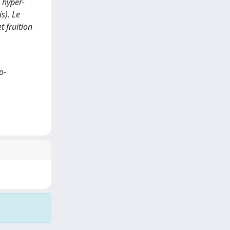
 hyper-
s). Le
t fruition
o-