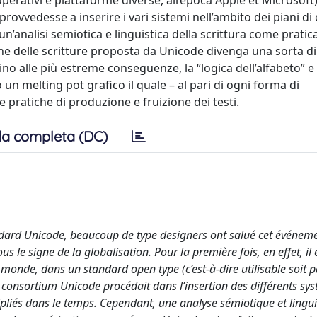
perativi e piattaforme diverse, all’epoca Apple et Microsoft)
vvedesse a inserire i vari sistemi nell’ambito dei piani di 
un’analisi semiotica e linguistica della scrittura come pratica
one delle scritture proposta da Unicode divenga una sorta di
ino alle più estreme conseguenze, la “logica dell’alfabeto” e
o un melting pot grafico il quale – al pari di ogni forma di
e pratiche di produzione e fruizione dei testi.
a completa (DC)
tandard Unicode, beaucoup de type designers ont salué cet évén
le signe de la globalisation. Pour la première fois, en effet, il 
 monde, dans un standard open type (c’est-à-dire utilisable soit 
 le consortium Unicode procédait dans l’insertion des différents sy
tipliés dans le temps. Cependant, une analyse sémiotique et lingu