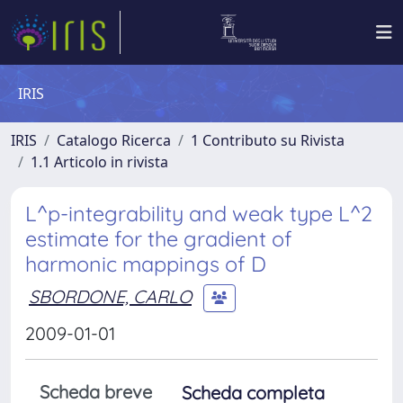
IRIS
IRIS
Catalogo Ricerca
1 Contributo su Rivista
1.1 Articolo in rivista
L^p-integrability and weak type L^2
estimate for the gradient of
harmonic mappings of D
SBORDONE, CARLO
2009-01-01
Scheda breve
Scheda completa