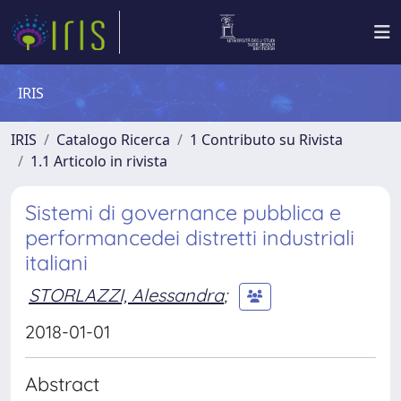
IRIS
IRIS
Catalogo Ricerca
1 Contributo su Rivista
1.1 Articolo in rivista
Sistemi di governance pubblica e
performancedei distretti industriali
italiani
STORLAZZI, Alessandra
;
2018-01-01
Abstract